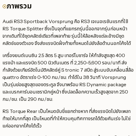
ภาพรวม
Audi RS3 Sportback Vorsprung คือ RS3 เจเนอเรชันแรกที่ใช้
RS Torque Splitter ซึ่งเป็นจุดที่แยกรถรุ่นนี้ออกจากรุ่นก่อนหน้า
จากเดิมที่ใช้ชุดคลัตช์เดียวที่เพลาท้าย รุ่นนี้ให้ล้อหลังแต่ละข้างมีชุด
คลัตช์ของตัวเอง จึงส่งแรงบิดฝั่งท้ายทั้งหมดไปยังล้อด้านนอกโค้งได้
เครื่องยนต์เบนซิน 2.5 ลิตร 5 สูบ เทอร์โบชาร์จ ให้กำลังสูงสุด 400
แรงม้า และแรงบิด 500 นิวตันเมตร ที่ 2,250-5,600 รอบ/นาที ส่ง
กำลังด้วยเกียร์อัตโนมัติคลัตช์คู่ S tronic 7 สปีด สู่ระบบขับเคลื่อนสี่ล้อ
quattro อัตราเร่ง 0-100 กม./ชม. ทำได้ใน 3.8 วินาที Vorsprung
เป็นรุ่นย่อยสูงสุดของตระกูล จึงมาพร้อม RS Dynamic package
และเบรกคาร์บอนเซรามิกคู่หน้า ซึ่งปลดล็อกความเร็วสูงสุดจาก 250
กม./ชม. เป็น 290 กม./ชม.
RS Torque Rear เป็นโหมดขับขี่แยกต่างหาก ที่ส่งแรงบิดไปยังเพลา
ท้ายให้มากที่สุด เป็นโหมดที่ทำให้ควบคุมทิศทางรถได้ด้วยคันเร่ง ไม่ใช่
แค่ออกจากโค้งได้เร็ว