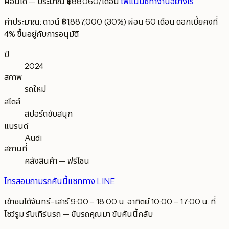
ผ่อนได้ — ประมาณ ฿88,060/เดือน
ไฟแนนซ์ทำงานอย่างไร
ค่าประมาณ: ดาวน์ ฿1,887,000 (30%) ผ่อน 60 เดือน ดอกเบี้ยคงที่
4% ขึ้นอยู่กับการอนุมัติ
ปี
2024
สภาพ
รถใหม่
สไตล์
สปอร์ตขับสนุก
แบรนด์
Audi
สถานที่
คลังสินค้า — ฟรีโซน
โทรสอบถามรถคันนี้
แชททาง LINE
เข้าชมได้จันทร์–เสาร์ 9:00 – 18:00 น. อาทิตย์ 10:00 – 17:00 น. ที่
โชว์รูม รับเทิร์นรถ — ขับรถคุณมา ขับคันนี้กลับ