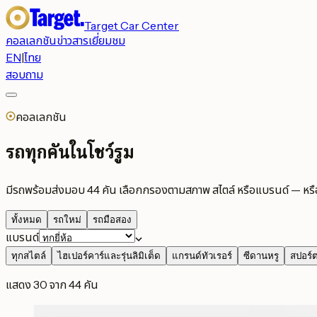
Target Car Center
คอลเลกชัน
ข่าวสาร
เยี่ยมชม
EN
|
ไทย
สอบถาม
คอลเลกชัน
รถทุกคันในโชว์รูม
มีรถพร้อมส่งมอบ 44 คัน เลือกกรองตามสภาพ สไตล์ หรือแบรนด์ — หร
ทั้งหมด
รถใหม่
รถมือสอง
แบรนด์
ทุกสไตล์
ไฮเปอร์คาร์และรุ่นลิมิเต็ด
แกรนด์ทัวเรอร์
ซีดานหรู
สปอร์ต
แสดง 30 จาก 44 คัน