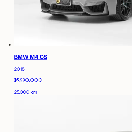
BMW M4 CS
2018
฿5,990,000
25,000
km