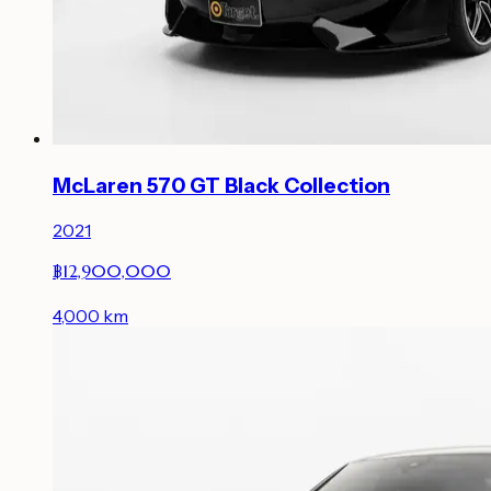
McLaren 570 GT Black Collection
2021
฿12,900,000
4,000
km