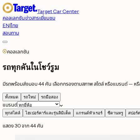
Target Car Center
คอลเลกชัน
ข่าวสาร
เยี่ยมชม
EN
|
ไทย
สอบถาม
คอลเลกชัน
รถทุกคันในโชว์รูม
มีรถพร้อมส่งมอบ 44 คัน เลือกกรองตามสภาพ สไตล์ หรือแบรนด์ — หร
ทั้งหมด
รถใหม่
รถมือสอง
แบรนด์
ทุกสไตล์
ไฮเปอร์คาร์และรุ่นลิมิเต็ด
แกรนด์ทัวเรอร์
ซีดานหรู
สปอร์ต
แสดง 30 จาก 44 คัน