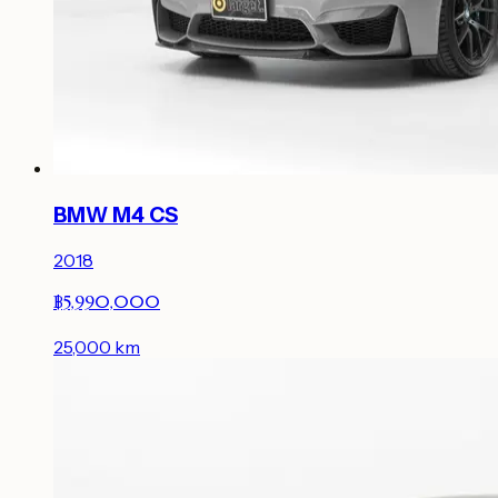
BMW M4 CS
2018
฿5,990,000
25,000
km