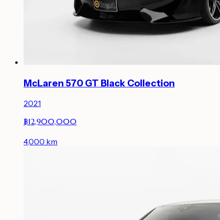
McLaren 570 GT Black Collection
2021
฿12,900,000
4,000
km